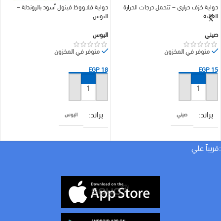
دواية خزف حراري – تتحمل درجات الحرارة
دواية قلاووظ فينول أسود بالروندلة –
العالية
اليوس
صيني
اليوس
متوفر في المخزون
متوفر في المخزون
EGP
18
EGP
15
إضافة إلى السلة
إضافة إلى السلة
براند
براند
صيني
اليوس
COLOR
COLOR
بيج
اسود
:قريباً علي