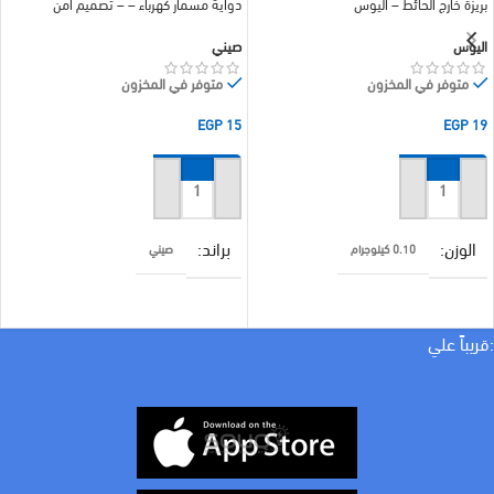
بريزة خارج الحائط – اليوس
دواية مسمار كهرباء – – تصميم آمن
اليوس
صيني
متوفر في المخزون
متوفر في المخزون
EGP
15
EGP
19
إضافة إلى السلة
إضافة إلى السلة
الوزن
براند
0.10 كيلوجرام
صيني
براند
COLOR
اليوس
اسود
:قريباً علي
COLOR
ابيض