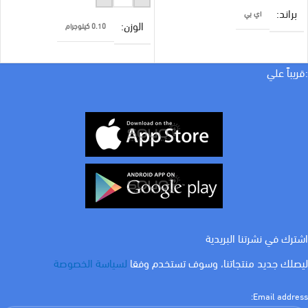
براند
اي بي
الوزن
0.10 كيلوجرام
امبير
16 A
براند
اي لوك
:قريباً علي
COLOR
اسود
امبير
16 A
اشترك في نشرتنا البريدية
ليصلك جديد منتجاتنا، وسوف تستخدم وفقا
لسياسة الخصوصة
Email address: