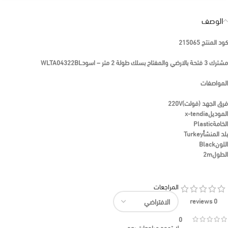
الوصف
كود المنتج
215065
مشترك 3 فتحة بالارضي والمفتاح بسلك طولة 2 متر – اسودWLTA04322BL
المواصفات
فرق الجهد (فولت)
220V
الموديل
x-tendia
الخامة
Plastic
بلد المنشأ
Turkey
اللون
Black
الطول
2m
المراجعات
0 reviews
0
لا توجد مراجعات بعد.