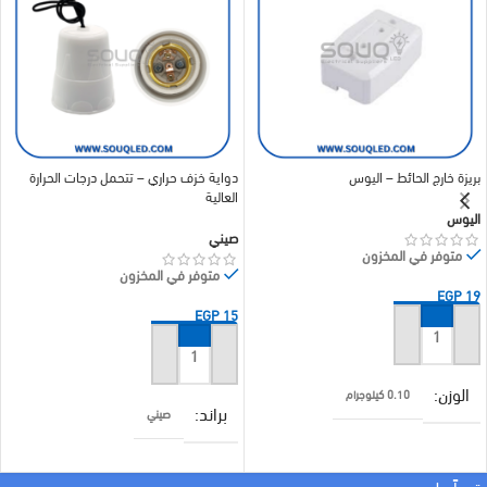
بريزة خارج الحائط – اليوس
دواية خزف حراري – تتحمل درجات الحرارة
العالية
اليوس
صيني
متوفر في المخزون
متوفر في المخزون
EGP
19
EGP
15
إضافة إلى السلة
إضافة إلى السلة
الوزن
0.10 كيلوجرام
براند
صيني
براند
اليوس
COLOR
بيج
:قريباً علي