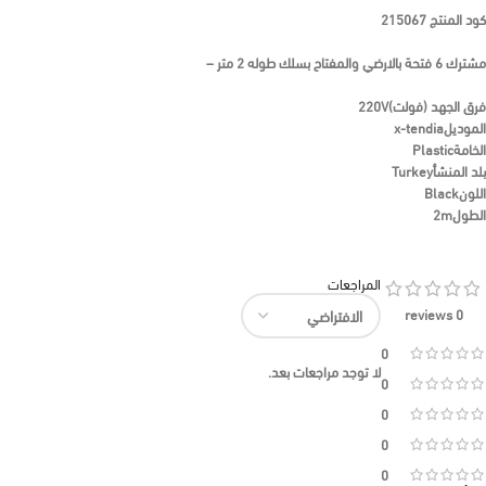
كود المنتج
215067
مشترك 6 فتحة بالارضي والمفتاح بسلك طوله 2 متر –
فرق الجهد (فولت)
220V
الموديل
x-tendia
الخامة
Plastic
بلد المنشأ
Turkey
اللون
Black
الطول
2m
المراجعات
0 reviews
0
لا توجد مراجعات بعد.
0
0
0
0