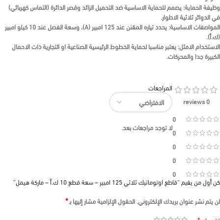
وظيفة الحماية:
يصمم للحماية الاساسية ضد التحميل الزائد وقصر الدائرة (التماس كهربائي)
في الدوائر ثلاثية الاطوار.
المواصفات الاساسية:
يحدد تياره المقنن عند
125 امبير (A)
، وسعة الفصل عند
10 كيلو امبير
(ك.أ)
.
الاستخدام الامثل:
يعتبر مناسبا لحماية الخطوط الرئيسية الصناعية او التجارية ذات الاحمال
الكبيرة جدا والمحركات.
المراجعات
0 reviews
0
لا توجد مراجعات بعد.
0
0
0
0
كن أول من يقيم “قاطع اوتوماتيك ثلاثي 125 امبير – سعة قطع 10 ك.أ – ماركة هيمل”
*
لن يتم نشر عنوان بريدك الإلكتروني.
الحقول الإلزامية مشار إليها بـ
*