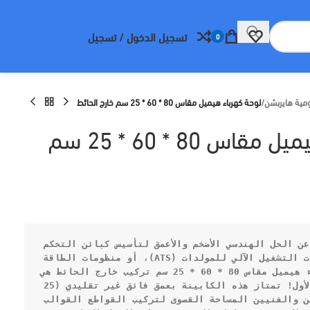
تسجيل الدخول / تسجيل
0
مية هايربشن
/
لوحة كهرباء هيميل مقاس 80 * 60 * 25 سم خارج الحائط
لوحة كهرباء هيميل مقاس 80 * 60 * 25 سم
إذا كنت تبحث عن الحل الهندسي الأضخم والأعمق لتأسيس كبائن التحكم 
المركزي، لوحات التشغيل الآلي للمولدات (ATS)، أو منظومات الطاقة 
 * 60 * 25 سم تركيب خارج الحائط
 هي 
اختيارك الاحترافي الأول! تمتاز هذه الكابينة بعمق فائق غير تقليدي (25 
سم) يمنح المهندسين والفنيين المساحة القصوى لتركيب القواطع القوالب 