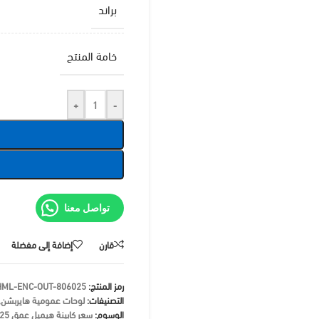
براند
خامة المنتج
+
-
تواصل معنا
قارن
إضافة إلى مفضلة
رمز المنتج:
HML-ENC-OUT-806025
التصنيفات:
لوحات عمومية هايربشن
,
الوسوم:
سعر كابينة هيميل عمق 25 سم