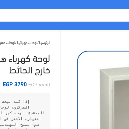
الرئيسية
/
لوحات كهربائية
/
لوحات عمو
خارج الحائط
EGP
3790
EGP
4450
المعقدة، 
لوحة كهرباء هيميل مقاس 80