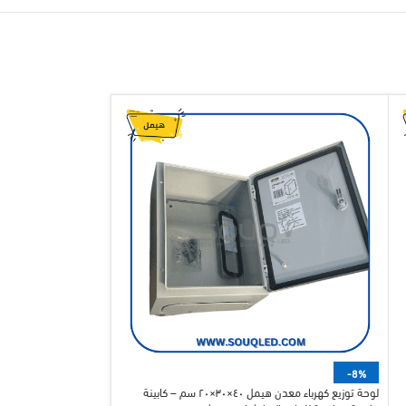
لوحة عداد ثلاثي أوجه إ
-8%
ماركة صادق السويدي – 
لوحة توزيع كهرباء معدن هيمل ٤٠×٣٠×٢٠ سم – كابينة