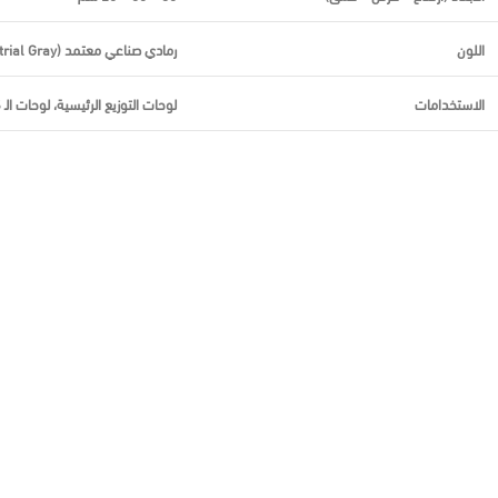
اللون
رمادي صناعي معتمد (Industrial Gray)
الاستخدامات
لوحات التوزيع الرئيسية، لوحات الـ ATS والتحكم بالمولدات، كبائن تشغيل ومضخات الحريق، وأنظمة الأتمتة المعقدة