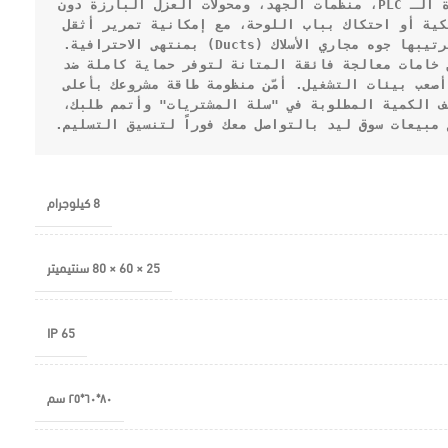
الكبرى (MCCB)، أجهزة الـ PLC، منظمات الجهد، ومحولات العزل البارزة دون 
أي عوائق ميكانيكية أو احتكاك بباب اللوحة، مع إمكانية تمرير أثقل 
كابلات الصواعد وترتيبها جوه مجاري الأسلاك (Ducts) بمنتهى الاحترافية. 
اللوحة مصنعة من خامات معالجة فائقة المتانة لتوفر حماية كاملة ضد 
أصعب بيئات التشغيل. 
أمّن منظومة طاقة مشروعك بأعلى 
 أضف الكمية المطلوبة في "سلة المشتريات" وأتمم طلبك، 
مبيعات سوق ليد بالتواصل معك فوراً لتنسيق التسليم.
8 كيلوجرام
25 × 60 × 80 سنتيميتر
IP 65
٨٠*٦٠*٢٥ سم