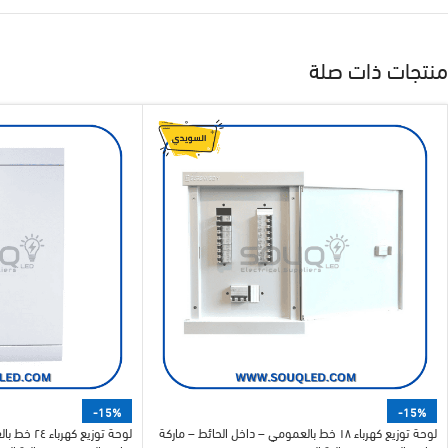
منتجات ذات صلة
-15%
-15%
لوحة توزيع كهرباء ١٨ خط بالعمومي – داخل الحائط – ماركة
لوحة توزيع 