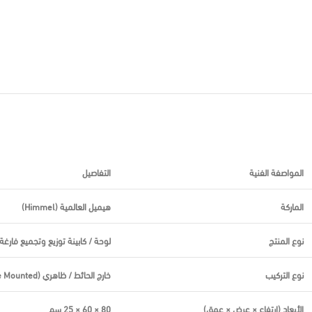
المواصفة الفنية
التفاصيل
الماركة
هيميل العالمية (Himmel)
نوع المنتج
لوحة / كابينة توزيع وتجميع فارغة بعمق
نوع التركيب
خارج الحائط / ظاهري (Surface Mounted)
الأبعاد (ارتفاع × عرض × عمق)
80 × 60 × 25 سم