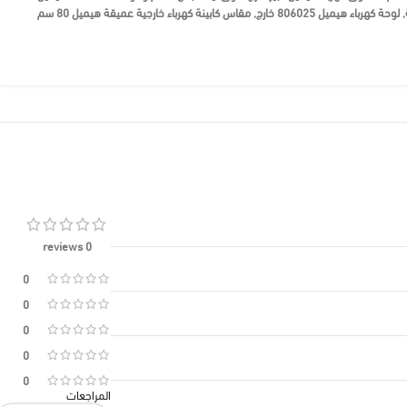
,
لوحة كهرباء هيميل 806025 خارج
,
مقاس كابينة كهرباء خارجية عميقة هيميل 80 سم
0 reviews
0
0
0
0
0
المراجعات