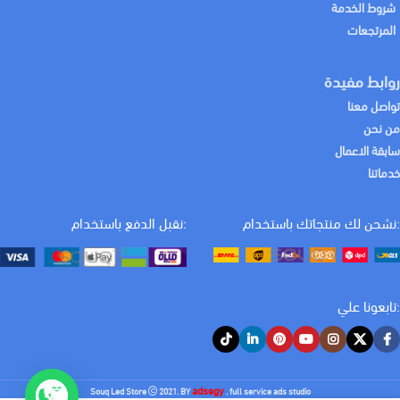
شروط الخدمة
المرتجعات
روابط مفيدة
تواصل معنا
من نحن
سابقة الاعمال
خدماتنا
:نشحن لك منتجاتك باستخدام
:نقبل الدفع باستخدام
:تابعونا علي
كيف يمكننا المساعدة اليوم؟
adsegy
Souq Led Store
2021. BY
. full service ads studio