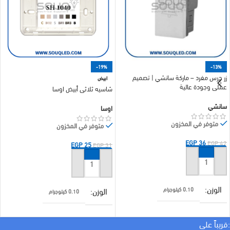
-19%
-13%
زر جرس مفرد – ماركة سانشي | تصميم
ابيض
عملي وجودة عالية
شاسيه ثلاثي أبيض اوسا
سانشي
اوسا
متوفر في المخزون
متوفر في المخزون
EGP
36
EGP
42
EGP
25
EGP
31
إضافة إلى السلة
إضافة إلى السلة
الوزن
الوزن
0.10 كيلوجرام
0.10 كيلوجرام
براند
سانشي
:قريباً علي