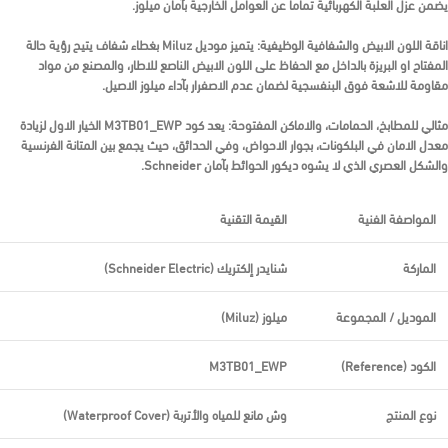
يضمن عزل العلبة الكهربائية تماما عن العوامل الخارجية بآمان
ميلوز
.
اناقة اللون الابيض والشفافية الوظيفية:
يتميز موديل
Miluz
بغطاء شفاف يتيح رؤية حالة
المفتاح او البريزة بالداخل مع الحفاظ على اللون الابيض الناصع للاطار، والمصنع من مواد
مقاومة للاشعة فوق البنفسجية لضمان عدم الاصفرار بآداء
ميلوز
الاصيل.
مثالي للمطابخ، الحمامات، والاماكن المفتوحة:
يعد كود
M3TB01_EWP
الخيار الاول لزيادة
معدل الامان في البلكونات، بجوار الاحواض، وفي الحدائق، حيث يجمع بين المتانة الفرنسية
والشكل العصري الذي لا يشوه ديكور الحوائط بآمان
Schneider
.
المواصفة الفنية
القيمة التقنية
الماركة
شنايدر إلكتريك (Schneider Electric)
الموديل / المجموعة
ميلوز (Miluz)
الكود (Reference)
M3TB01_EWP
نوع المنتج
وش مانع للمياه والأتربة (Waterproof Cover)