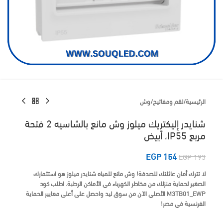
الرئيسية
/
لقم ومفاتيح
/
وش
شنايدر إليكتريك ميلوز وش مانع بالشاسيه 2 فتحة
مربع IP55، أبيض
EGP
154
EGP
193
لا تترك أمان عائلتك للصدفة!
وش مانع للمياه شنايدر ميلوز
هو استثمارك
الصغير لحماية منزلك من مخاطر الكهرباء في الأماكن الرطبة.
اطلب كود
M3TB01_EWP الأصلي الآن من سوق ليد واحصل على أعلى معايير الحماية
الفرنسية في مصر!