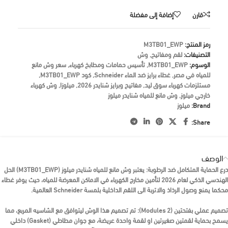
قارن
إضافة إلى مفضلة
رمز المنتج:
M3TB01_EWP
التصنيفات:
لقم ومفاتيح
,
وش
الوسوم:
M3TB01_EWP
,
تأسيس حمامات ومطابخ كهرباء
,
سعر وش مانع
للمياه في مصر
,
غطاء برايز ضد الماء Schneider
,
كود M3TB01_EWP
,
مستلزمات كهرباء سوق ليد
,
مفاتيح وبرايز شنايدر 2026
,
ميلوزا
,
وش كهرباء
خارجي ميلوز
,
وش مانع للمياه شنايدر ميلوز
Brand:
ميلوز
Share:
الوصف
درع الحماية المتكامل ضد الرطوبة:
يعتبر
وش مانع للمياه شنايدر ميلوز (M3TB01_EWP)
الحل
الهندسي الذكي لعام 2026 لتأمين مخارج الكهرباء في الاماكن المعرضة للمياه، حيث يوفر غطاء
محكما يمنع وصول الرذاذ والاتربة الى اللقم الداخلية بلمسة
Schneider
العالمية.
تصميم عملي بفتحتين (2 Modules):
تم تصميم هذا الوش ليتوافق مع الشاسيه المربع، مما
يسمح بحماية لقمتين صغيرتين او لقمة واحدة عريضة، مع جوان مطاطي (Gasket) داخلي