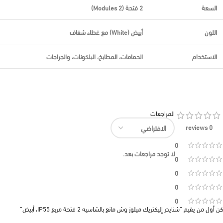
السعة
2 فتحة (2 Modules)
اللون
أبيض (White) مع غطاء شفاف
الاستخدام
الحمامات، المطابخ، البلكونات، والجراجات
المراجعات
0 reviews
0
لا توجد مراجعات بعد.
0
0
0
0
كن أول من يقيم “شنايدر إليكتريك ميلوز وش مانع بالشاسيه 2 فتحة مربع IP55، أبيض”