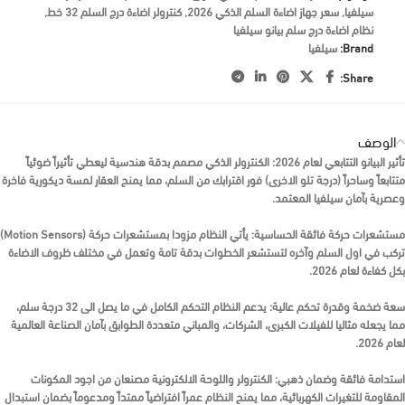
سيلفيا
,
سعر جهاز اضاءة السلم الذكي 2026
,
كنترولر اضاءة درج السلم 32 خط
,
نظام اضاءة درج سلم بيانو سيلفيا
Brand:
سيلفيا
Share:
الوصف
تأثير البيانو التتابعي لعام 2026:
الكنترولر الذكي مصمم بدقة هندسية ليعطي تأثيراً ضوئياً
متتابعاً وساحراً (درجة تلو الاخرى) فور اقترابك من السلم، مما يمنح العقار لمسة ديكورية فاخرة
وعصرية بآمان سيلفيا المعتمد.
مستشعرات حركة فائقة الحساسية:
يأتي النظام مزودا بمستشعرات حركة (Motion Sensors)
تركب في اول السلم وآخره لتستشعر الخطوات بدقة تامة وتعمل في مختلف ظروف الاضاءة
بكل كفاءة لعام 2026.
سعة ضخمة وقدرة تحكم عالية:
يدعم النظام التحكم الكامل في ما يصل الى 32 درجة سلم،
مما يجعله مثاليا للفيلات الكبرى، الشركات، والمباني متعددة الطوابق بآمان الصناعة العالمية
لعام 2026.
استدامة فائقة وضمان ذهبي:
الكنترولر واللوحة الالكترونية مصنعان من اجود المكونات
المقاومة للتغيرات الكهربائية، مما يمنح النظام عمراً افتراضياً ممتداً ومدعوماً بضمان استبدال