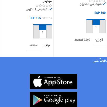
سونايس
متوفر في المخزون
متوفر في المخزون
EGP
500
EGP
125
EGP
132
إضافة إلى السلة
إضافة إلى السلة
الوزن
0.300 كيلوجرام
براند
سونايس
الأبعاد
5 × 300 سنتيميتر
:قريباً علي
براند
صيني
خامة المنتج
الومنيوم
المقاس
١.٣ سم