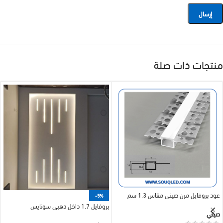
منتجات ذات صلة
عود بروفايل مرن صيني مقاس 1.3 سم
-5%
بروفايل 1.7 داخل دهبي سونايس
صيني