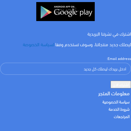
كيلفن
IP الحماية
٣٠٠٠ كلفن
IP 67
WATT
ليومن
1.7 w
٣٥٠ ليومن
اشترك في نشرتنا البريدية
ليصلك جديد منتجاتنا، وسوف تستخدم وفقا
لسياسة الخصوصة
ليومن
كيلفن
١٧٠ ليومن
٣٠٠٠ كلفن
Email address:
WATT
3 w
معلومات المتجر
سياسة الخصوصية
شروط الخدمة
المرتجعات