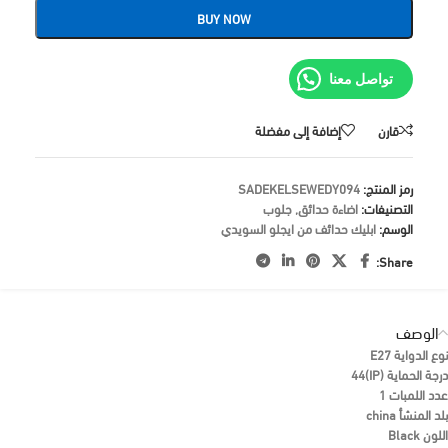
BUY NOW
تواصل معنا
قارن
إضافة إلى مفضلة
رمز المنتج:
SADEKELSEWEDY094
التصنيفات:
اضاءة حدائق
,
جلوب
الوسم:
ابليك حدائف من ايجلو السويدي
Share:
الوصف
نوع الدواية
E27
درجة الحماية (IP)
44
عدد اللمبات
1
بلد المنشأ
china
اللون
Black