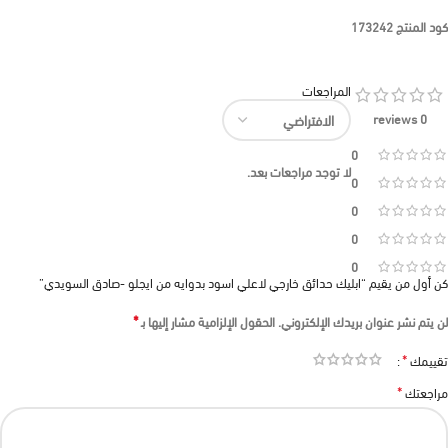
كود المنتج
173242
المراجعات
0 reviews
0
لا توجد مراجعات بعد.
0
0
0
0
كن أول من يقيم “ابليك حدائق خارجي لاعلي اسود بدوايه من ايجلو -صادق السويدي”
*
لن يتم نشر عنوان بريدك الإلكتروني.
الحقول الإلزامية مشار إليها بـ
*
تقييمك
*
مراجعتك