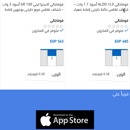
فوماجالي ALDO 1L0 أسود 1.7 وات –
فوماجالي اكسترا ليتي 100 GR أسود 3 وات
كشاف غاطس حائط خارجي إضاءة صفراء
– كشاف غاطس مربع خارجي بوجهين إضاءة
3000 كلفن
صفراء 3000 كلفن
فوماجالي
فوماجالي
متوفر في المخزون
متوفر في المخزون
EGP
565
EGP
485
إضافة إلى السلة
إضافة إلى السلة
الوزن
الوزن
0.30 كيلوجرام
0.30 كيلوجرام
الأبعاد
الأبعاد
5 × 10 سنتيميتر
12 × 12 سنتيميتر
:قريباً علي
براند
براند
فوماجالي
فوماجالي
لون الاضاءة
لون الاضاءة
اصفر
اصفر