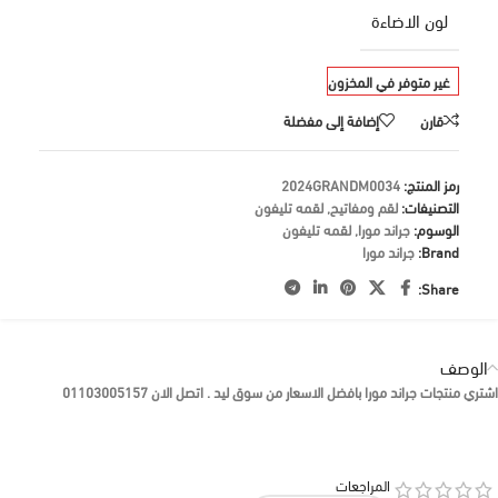
لون الاضاءة
غير متوفر في المخزون
قارن
إضافة إلى مفضلة
رمز المنتج:
2024GRANDM0034
التصنيفات:
لقم ومفاتيح
,
لقمه تليفون
الوسوم:
جراند مورا
,
لقمه تليفون
Brand:
جراند مورا
Share:
الوصف
اشتري منتجات جراند مورا بافضل الاسعار من سوق ليد . اتصل الان 01103005157
المراجعات