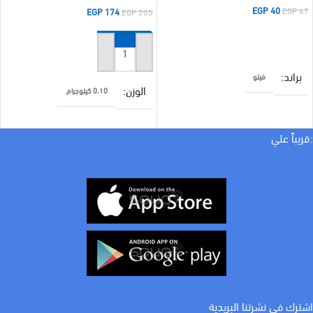
EGP
40
EGP
47
EGP
174
EGP
205
قراءة المزيد
إضافة إلى السلة
براند
فيلو
الوزن
0.10 كيلوجرام
امبير
براند
سانشي
:قريباً علي
COLOR
ابيض
اشترك في نشرتنا البريدية