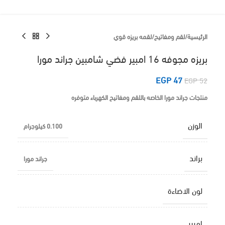
الرئيسية
/
لقم ومفاتيح
/
لقمه بريزه قوي
بريزه مجوفه 16 امبير فضي شامبين جراند مورا
EGP
47
EGP
52
منتجات جراند مورا الخاصه باللقم ومفاتيح الكهرباء متوفره
الوزن
0.100 كيلوجرام
براند
جراند مورا
لون الاضاءة
امبير