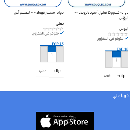
دواية قلاووظ فينول أسود بالروندلة –
دواية مسمار كهرباء – – تصميم آمن
اليوس
صيني
اليوس
متوفر في المخزون
متوفر في المخزون
EGP
15
EGP
18
إضافة إلى السلة
إضافة إلى السلة
براند
صيني
براند
اليوس
COLOR
اسود
COLOR
اسود
:قريباً علي