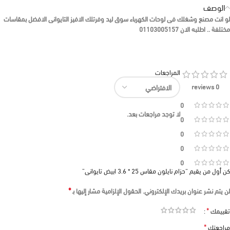
الوصف
لو انت مصنع وشغلك فى لوحات الكهرباء سوق ليد وفرتلك الافيز التايوانى الافضل بمقاسات
مختلفة .. اطلبه الان 01103005157
المراجعات
0 reviews
0
لا توجد مراجعات بعد.
0
0
0
0
كن أول من يقيم “حزام نايلون مقاس 25 * 3.6 ابيض تايوانى”
*
لن يتم نشر عنوان بريدك الإلكتروني.
الحقول الإلزامية مشار إليها بـ
*
تقييمك
*
مراجعتك