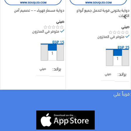
دواية بكتوني قوية لتحمل جميع أنواع
دواية مسمار كهرباء – – تصميم آمن
اللمبات
صيني
صيني
متوفر في المخزون
متوفر في المخزون
EGP
15
EGP
25
إضافة إلى السلة
إضافة إلى السلة
براند
صيني
براند
صيني
COLOR
اسود
COLOR
بيج
:قريباً علي