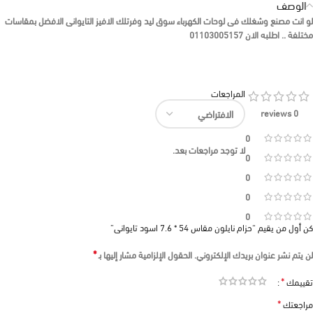
الوصف
لو انت مصنع وشغلك فى لوحات الكهرباء سوق ليد وفرتلك الافيز التايوانى الافضل بمقاسات
مختلفة .. اطلبه الان 01103005157
المراجعات
0 reviews
0
لا توجد مراجعات بعد.
0
0
0
0
كن أول من يقيم “حزام نايلون مقاس 54 * 7.6 اسود تايوانى”
*
لن يتم نشر عنوان بريدك الإلكتروني.
الحقول الإلزامية مشار إليها بـ
*
تقييمك
*
مراجعتك