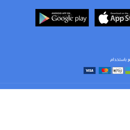
المقاس
المقاس
٧*١٠ سم
٧*١٤ سم
ع باستخدام