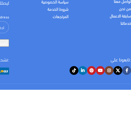
تواصل معنا
سياسة الخصوصية
ليصلك
من نحن
شروط الخدمة
MILLIMETER
سابقة الاعمال
المرتجعات
dress:
خدماتنا
13 مم
,
16 مم
,
23 مم
,
29 
:تابعونا علي
:نشحن