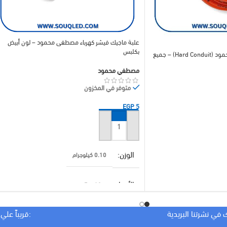
علبة ماجيك فيشر كهرباء مصطفى محمود – لون أبيض
بكلبس
خراطيم أرضيات مصطفى محمود (Hard Conduit) – جميع
مصطفي محمود
متوفر في المخزون
EGP
5
إضافة إلى السلة
الوزن
0.10 كيلوجرام
الأبعاد
10 × 7 سنتيميتر
 في نشرتنا البريدية
:قريباً علي
براند
مصطفي محمود