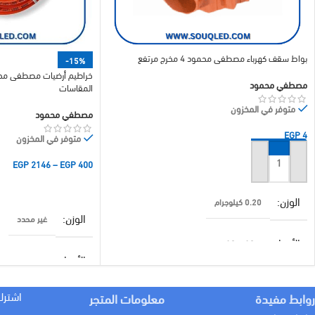
بواط سقف كهرباء مصطفى محمود 4 مخرج مرتفع
-15%
مصطفي محمود
المقاسات
متوفر في المخزون
مصطفي محمود
EGP
4
متوفر في المخزون
EGP
2146
–
EGP
400
إضافة إلى السلة
تحديد أحد الخيارات
الوزن
0.20 كيلوجرام
الوزن
غير محدد
الأبعاد
10 × 10 سنتيميتر
الأبعاد
غير محدد
براند
مصطفي محمود
اشترك
روابط مفيدة
معلومات المتجر
براند
مصطفي محمود