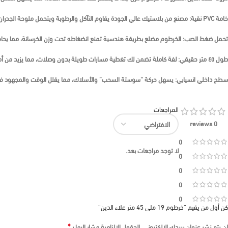
خامة PVC نقية:
مصنع من بلاستيك عالي الجودة يقاوم التآكل والرطوبة ويتحمل ملوحة الجدرا
تحمل ضغط الصب:
الخرطوم مضلع بطريقة هندسية تمنع انضغاطه تحت وزن الخرسانة، مما يحاف
طول ٤٥ متر حقيقي:
لفة كاملة تضمن لك تغطية مسارات طويلة بدون وصلات، مما يزيد من أما
سطح داخلي انسيابي:
يسهل حركة “سوستة السحب” والأسلاك، مما يقلل الوقت والمجهود ف
المراجعات
0 reviews
0
لا توجد مراجعات بعد.
0
0
0
0
كن أول من يقيم “خرطوم 19 ملى 45 متر علاء الدين”
*
لن يتم نشر عنوان بريدك الإلكتروني.
الحقول الإلزامية مشار إليها بـ