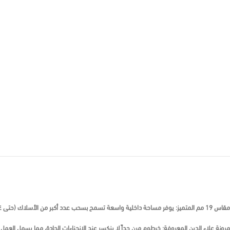
مقاس 19 مم المتميز:
يوفر مساحة داخلية واسعة تسمح بسحب عدد أكبر من الأسلاك (حتى ٤ أو ٥ أسلاك ٤ مم) بسهولة تامة.
مرونة علاء الدين المعروفة:
خرطوم مرن جداً لا ينكسر عند الانحناءات الحادة، مما يسهل العمل ف