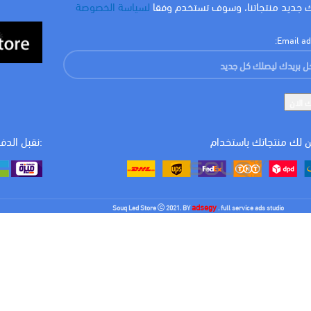
 جديد منتجاتنا، وسوف تستخدم وفقا
لسياسة الخصوصة
المقاس
٧*١٠ سم
Email ad
مم
,
36 مم
 لك منتجاتك باستخدام
:نقبل الدف
adsegy
Souq Led Store
2021. BY
. full service ads studio