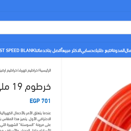
مال
المدونة
تتبع طلبك
حسابي
الاكثر مبيعاً
اتصل بنا
خدماتنا
ST SPEED BLANK
الرئيسية
/
خراطيم كهرباء
/
خراطيم ارضي
خرطوم 19 ملى 45 متر علاء الدين
EGP
701
الاحترافي الأول. يتميز هذا المقاس
على مرونة “السوستة” الشهيرة التي 
للأسلاك داخل الجدران والأسقف، مما 