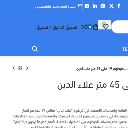
النشرة البريدية
تتبع طلبك
حسابي
تسجيل الدخول / تسجيل
0
TE
ات
/
خرطوم 19 ملى 45 متر علاء الدين
عندما يتعلق الأمر بالأحمال الكهربائية العالية وتمديدات التكييف، فإن خرطوم “علاء الدين” مقاس 19 ملم هو الخيار
 بتجويف داخلي واسع يسمح بمرور الكابلات السميكة والمتعددة دون عناء، مع الحفاظ
تضمن عدم انخساف الخرطوم في المنحنيات الصعبة. صُمم خصيصاً ليكون درعاً واقياً
يوفر لك اعتمادية كاملة في تأسيس المشاريع السكنية والتجارية الكبرى.