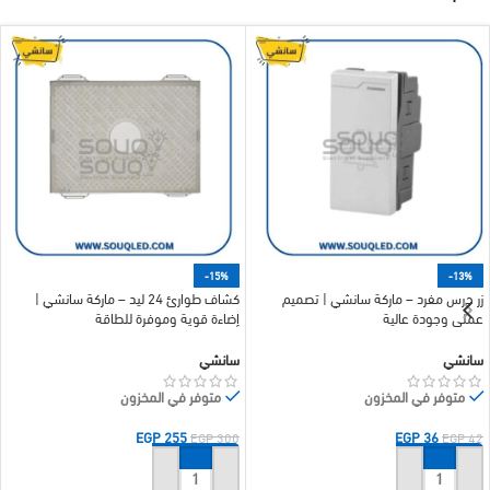
-15%
-13%
زر جرس مفرد – ماركة سانشي | تصميم
كشاف طوارئ 24 ليد – ماركة سانشي |
عملي وجودة عالية
إضاءة قوية وموفرة للطاقة
سانشي
سانشي
متوفر في المخزون
متوفر في المخزون
EGP
255
EGP
36
EGP
300
EGP
42
إضافة إلى السلة
إضافة إلى السلة