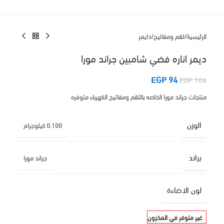
الرئيسية
/
لقم ومفاتيح
/
دايمر
ديمر اناره فضي شامبين جراند مورا
EGP
94
EGP
104
منتجات جراند مورا الخاصه باللقم ومفاتيح الكهرباء متوفره
الوزن
0.100 كيلوجرام
براند
جراند مورا
لون الاضاءة
غير متوفر في المخزون