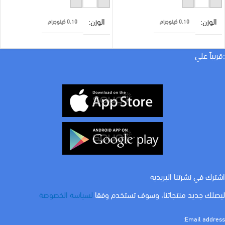
الوزن
الوزن
0.10 كيلوجرام
0.10 كيلوجرام
براند
براند
سانشي
سانشي
:قريباً علي
COLOR
ابيض
اشترك في نشرتنا البريدية
ليصلك جديد منتجاتنا، وسوف تستخدم وفقا
لسياسة الخصوصة
Email address: