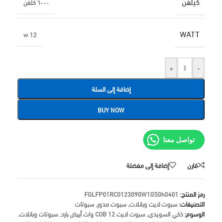
كيلفن
٦٠٠٠ كلفن
WATT
12 w
+
-
إضافة إلى السلة
BUY NOW
تواصل معنا
قارن
إضافة إلى مفضلة
رمز المنتج:
FGLFP01RC0123090W1G50h0401
التصنيفات:
سبوت لايت وبانلات
,
سبوت مدور
,
سبوتات
الوسوم:
ذكي السويدي
,
سبوت لايت COB 12 وات أبيض بارد
,
سبوتات وبانلات
,