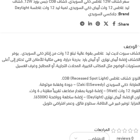
سعر كشاف 12W غاطس ذكي السويدي
,
كشاف COB جبس بورد 12W
,
كشاف
ليد غاطس 12 وات أبيض ذكي السويدي
,
لمبة ليد 12 وات غاطسة Daylight
Brand:
جلاكسي السويدي
Share:
الوصف
كشاف سبوت لايت
ليد غاطس
بقوة عالية تبلغ
12 وات
من إنتاج
ذكي السويدي
. يوفر
الكشاف إضاءة
أبيض نهاري
أو
أبيض بارد
بدرجة حرارة، وهي مثالية للأماكن التي تحتاج إلى أعلى
مستويات الوضوح مثل المكاتب الكبيرة، المحلات التجارية، أو المطابخ وغرف الغسيل.
النوع:
كشاف غاطس COB
(Recessed Spot Light).
الماركة:
ذكي السويدي (Zaki ElSewedy)
– جودة وكفاءة موثوقة.
القوة:
12 وات
(Watt) – إضاءة قوية بمقدار مضاعف تقريباً مقارنة بـ 6 وات.
لون الإضاءة:
أبيض نهاري (Daylight)
– إضاءة ساطعة وواضحة (6500K).
المزايا:
توفير كبير في الطاقة، سطوع فائق، وعمر افتراضي طويل.
المراجعات
0 reviews