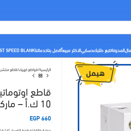
مال
المدونة
تتبع طلبك
حسابي
الاكثر مبيعاً
اتصل بنا
خدماتنا
ST SPEED BLANK
الرئيسية
/
قواطع كهرباء
/
قاطع منتشر MCB
10 ك.أ – ماركة هيمل
EGP
660
حماية فائقة لخطوط الكهرباء ثلاثية ا