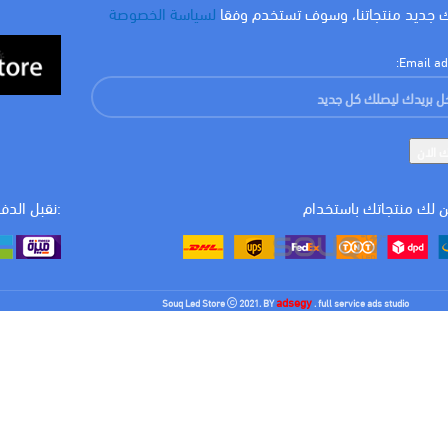
 جديد منتجاتنا، وسوف تستخدم وفقا
لسياسة الخصوصة
امبير
20 A
Email ad
قدرة الفصل (KA)
10 K
6 K
عدد الاقطاب
3 p
 لك منتجاتك باستخدام
:نقبل الدف
adsegy
Souq Led Store
2021. BY
. full service ads studio