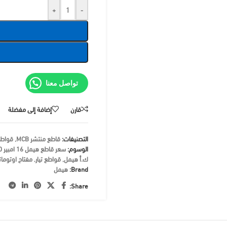
+
-
تواصل معنا
قارن
إضافة إلى مفضلة
التصنيفات:
قاطع منتشر MCB
,
قواطع
الوسوم:
سعر قاطع هيمل 16 امبير 10 ك.أ
ك.أ هيمل
,
قواطع تيار
,
مفتاح اوتوماتيك ثلاث
Brand:
هيمل
Share: