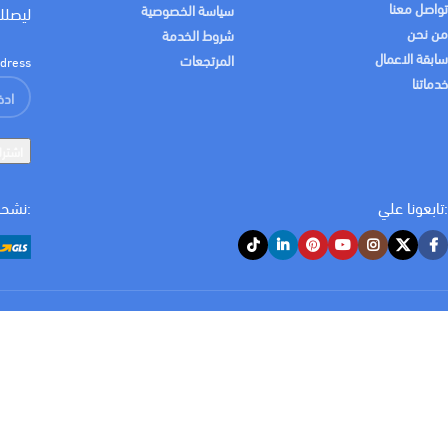
تواصل معنا
سياسة الخصوصية
ليصلك
من نحن
شروط الخدمة
امبير
امبير
16 A
10 A
سابقة الاعمال
المرتجعات
dress:
خدماتنا
قدرة الفصل (KA)
قدرة الفصل (KA)
10 K
عدد الاقطاب
عدد الاقطاب
3 p
3 p
:تابعونا علي
:نشحن