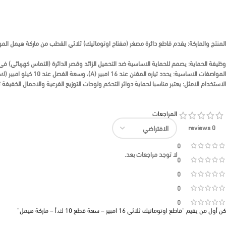
المنتج والماركة:
يقدم قاطع دائرة مصغر (مفتاح اوتوماتيك) ثلاثي القطب من ماركة
هيمل
المو
وظيفة الحماية:
يصمم للحماية الاساسية ضد التحميل الزائد وقصر الدائرة (التماس كهربائي) في ال
المواصفات الاساسية:
يحدد تياره المقنن عند
16 امبير (A)
، وسعة الفصل عند
10 كيلو امبير (ك.أ)
الاستخدام الامثل:
يعتبر مناسبا لحماية دوائر التحكم ولوحات التوزيع الفرعية والاحمال الخفيفة ثل
المراجعات
0 reviews
0
لا توجد مراجعات بعد.
0
0
0
0
كن أول من يقيم “قاطع اوتوماتيك ثلاثي 16 امبير – سعة قطع 10 ك.أ – ماركة هيمل”