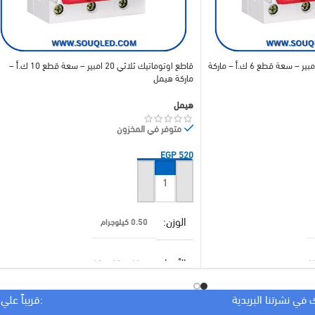
قاطع اوتوماتيك ثلاثي 16 امبير – سعة قطع 6 ك.أ – ماركة
قاطع اوتوماتيك ثلاثي 20 امبير – سعة قطع 10 ك.أ –
ماركة هيمل
هيمل
متوفر في المخزون
EGP
520
إضافة إلى السلة
الوزن
0.50 كيلوجرام
الأبعاد
10 × 10 × 10 سنتيميتر
 في نشرتنا البريدية
:قريباً علي
براند
هيمل